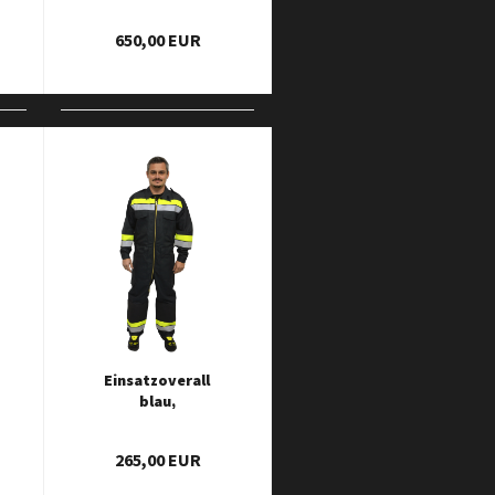
Profi
650,00 EUR
Einsatzoverall
blau,
Reflexstreifen
Gelb/Silber
265,00 EUR