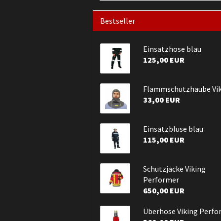
Bestseller
Einsatzhose blau
125,00 EUR
Flammschutzhaube Vi
33,00 EUR
Einsatzbluse blau
115,00 EUR
Schutzjacke Viking
Performer
650,00 EUR
Überhose Viking Perfo