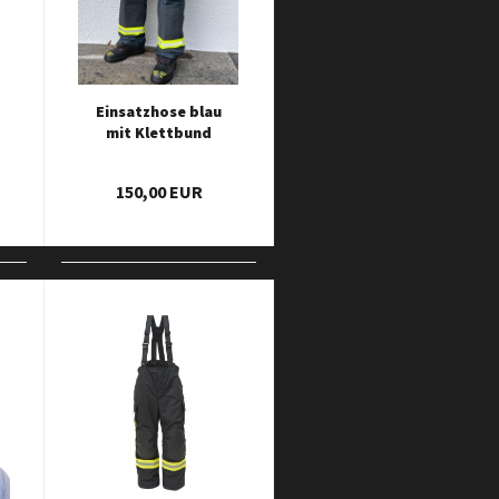
Einsatzhose blau
mit Klettbund
und Kniepolster
Triplex
150,00 EUR