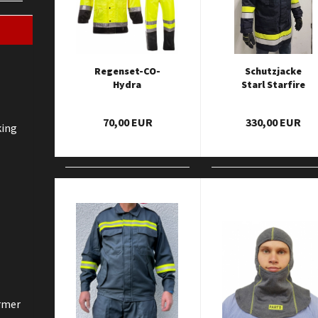
Regenset-CO-
Schutzjacke
Hydra
Starl Starfire
gelb/marine
Light Gelb-
Silber oder mit
70,00 EUR
330,00 EUR
Triplex
king
Bestreifung
rmer