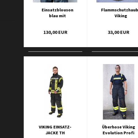
Einsatzblouson
Flammschutzhau
blau mit
Viking
Triplexbestreifung
130,00 EUR
33,00 EUR
VIKING EINSATZ-
Überhose Viking
JACKE TH
Evolution Profi