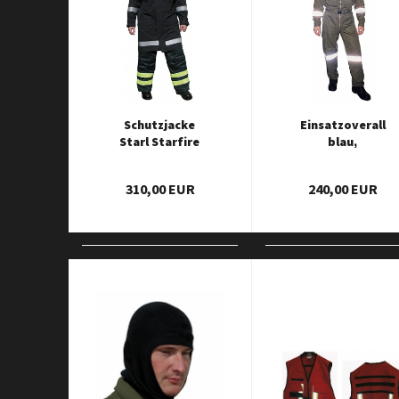
Schutzjacke
Einsatzoverall
Starl Starfire
blau,
Light
Reflexstreifen
Silber
310,00 EUR
240,00 EUR