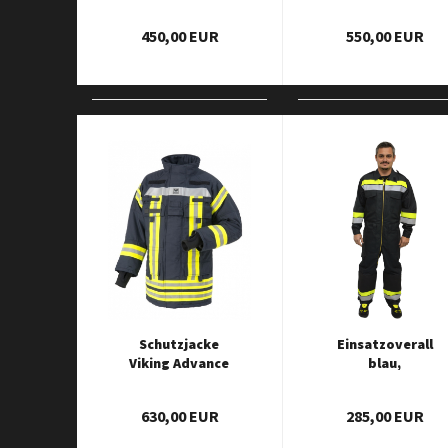
ASSISTANCE
450,00 EUR
550,00 EUR
Schutzjacke
Einsatzoverall
Viking Advance
blau,
Profi
Reflexstreifen
Gelb/Silber, mit
630,00 EUR
285,00 EUR
Kniepolster