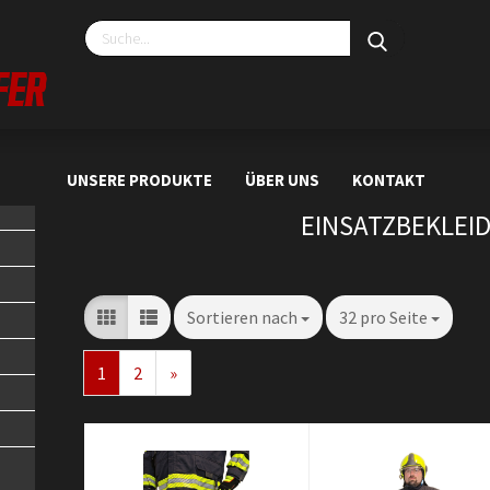
»
»
»
Startseite
Produkte
Bekleidung
Einsatzbekleidung
UNSERE PRODUKTE
ÜBER UNS
KONTAKT
EINSATZBEKLEI
Sortieren nach
32 pro Seite
1
2
»