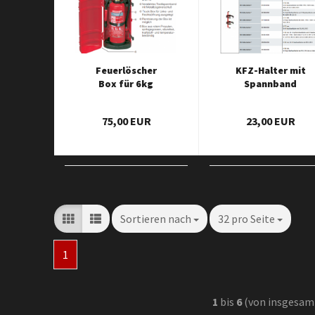
Feuerlöscher
KFZ-Halter mit
Box für 6kg
Spannband
75,00 EUR
23,00 EUR
Sortieren nach
32 pro Seite
1
1
bis
6
(von insgesa