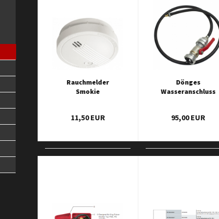
Rauchmelder
Dönges
Smokie
Wasseranschluss
für
Löschrucksack
11,50 EUR
95,00 EUR
mit
Befüllsystem