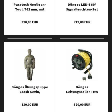
Paratech Hooligan-
Dönges LED-360°
Tool, 762 mm, mit
Signalleuchten-Set
Hebelklaue
für Verkehrsleitkegel
im Koffer
390,00 EUR
219,00 EUR
Dönges Übungspuppe
Dönges
Crash Kevin,
Leitungsroller THW
Erwachsener ca. 180
230 V, 16 A
cm, 70 - 75 l
120,00 EUR
370,00 EUR