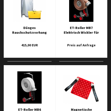
Dönges
ET-Roller MB7
Rauchschutzvorhang
Elektrisch Wickler für
Smoke Defender, 70 -
Feuerlöschschläuche
115 cm, 190 cm
bis zu 6 Zoll Betrieben
415,00 EUR
Preis auf Anfrage
mit Milwaukee-Akkus
ET-Roller MB6
Magnetische