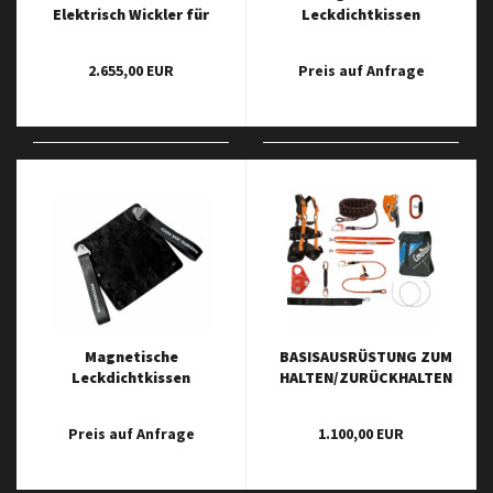
Elektrisch Wickler für
Leckdichtkissen
Feuerlösch­schläuche
Silicone
angetrieben von 18-
2.655,00 EUR
Preis auf Anfrage
Volt-Milwaukee-
Batterien
Magnetische
BASISAUSRÜSTUNG ZUM
Leckdichtkissen
HALTEN/ZURÜCKHALTEN
Polyurethan
- SET BASIS 2
Preis auf Anfrage
1.100,00 EUR