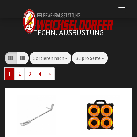
TECHN. AUSRÜSTUNG
Sortieren nach
32 pro Seite
1
2
3
4
»