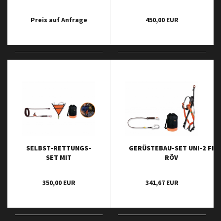
GERÄTESATZ LT. DIN
SITZSCHLAUFE 10M
14800-16
SEIL
Preis auf Anfrage
450,00 EUR
SELBST-RETTUNGS-
GERÜSTEBAU-SET UNI-2 FI
SET MIT
RÖV
DREIECKSTUCH 10M
M.HÖHENSICHERUNGSGERÄT
SEIL
350,00 EUR
341,67 EUR