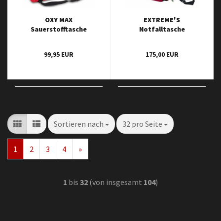
OXY MAX
EXTREME'S
Sauerstofftasche
Notfalltasche
99,95 EUR
175,00 EUR
Sortieren nach
32 pro Seite
1
2
3
4
»
1
bis
32
(von insgesamt
104
)