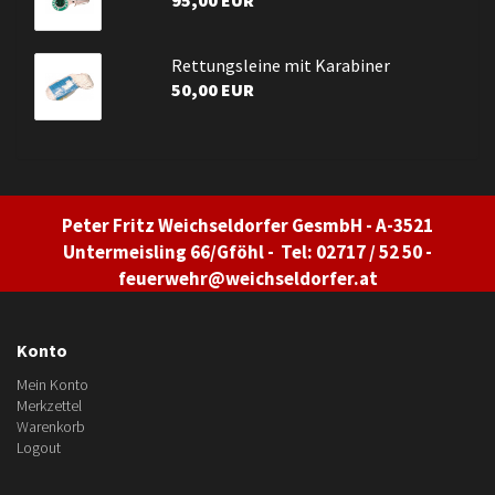
95,00 EUR
Rettungsleine mit Karabiner
50,00 EUR
Peter Fritz Weichseldorfer GesmbH - A-3521
Untermeisling 66/Gföhl - Tel: 02717 / 52 50 -
feuerwehr@weichseldorfer.at
Konto
Mein Konto
Merkzettel
Warenkorb
Logout