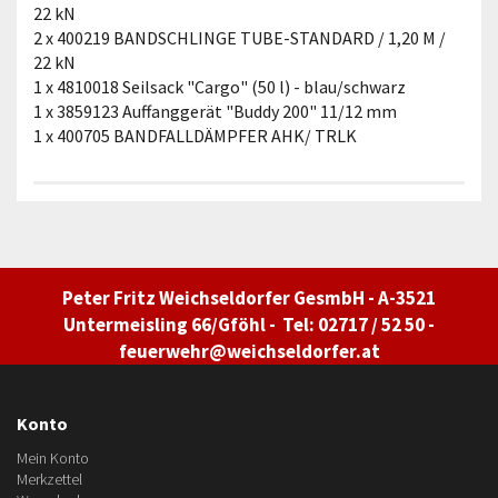
22 kN
2 x 400219 BANDSCHLINGE TUBE-STANDARD / 1,20 M /
22 kN
1 x 4810018 Seilsack "Cargo" (50 l) - blau/schwarz
1 x 3859123 Auffanggerät "Buddy 200" 11/12 mm
1 x 400705 BANDFALLDÄMPFER AHK/ TRLK
Peter Fritz Weichseldorfer GesmbH - A-3521
Untermeisling 66/Gföhl - Tel: 02717 / 52 50 -
feuerwehr@weichseldorfer.at
Konto
Mein Konto
Merkzettel