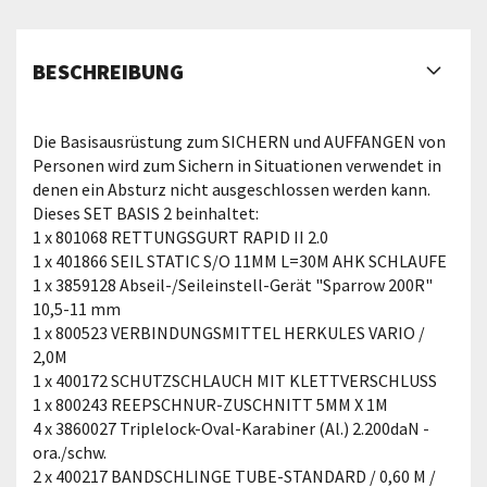
BESCHREIBUNG
Die Basisausrüstung zum SICHERN und AUFFANGEN von
Personen wird zum Sichern in Situationen verwendet in
denen ein Absturz nicht ausgeschlossen werden kann.
Dieses SET BASIS 2 beinhaltet:
1 x 801068 RETTUNGSGURT RAPID II 2.0
1 x 401866 SEIL STATIC S/O 11MM L=30M AHK SCHLAUFE
1 x 3859128 Abseil-/Seileinstell-Gerät "Sparrow 200R"
10,5-11 mm
1 x 800523 VERBINDUNGSMITTEL HERKULES VARIO /
2,0M
1 x 400172 SCHUTZSCHLAUCH MIT KLETTVERSCHLUSS
1 x 800243 REEPSCHNUR-ZUSCHNITT 5MM X 1M
4 x 3860027 Triplelock-Oval-Karabiner (Al.) 2.200daN -
ora./schw.
2 x 400217 BANDSCHLINGE TUBE-STANDARD / 0,60 M /