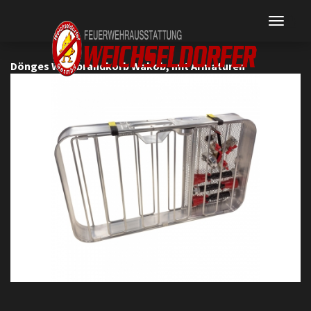
Dönges Waldbrandkorb Wakob, mit Armaturen