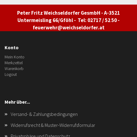
Peter Fritz Weichseldorfer GesmbH - A-3521
Untermeisling 66/Gföhl - Tel: 02717 / 52 50 -
feuerwehr@weichseldorfer.at
Konto
Mein Konto
Merkzettel
Warenkorb
Logout
Mehr über...
Versand- & Zahlungsbedingungen
Widerrufsrecht & Muster-Widerrufsformular
Privatsphäre und Datenschutz